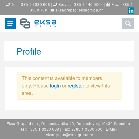
Tel: +385 1 3380 608 |
Servis: +385 1 440 0004 |
Fax: +385 1
3380 700 |
eksagrupa@eksagrupa.hr
Profile
This content is available to members
only. Please
login
or
register
to view this
area.
Eksa Grupa d.o.o., Domaslovečka 40, Domaslovec, 10430 Samobor |
Tel: +385 1 3380 608 | Fax: +385 1 3380 700 | E-Mail:
eksagrupa@eksagrupa.hr