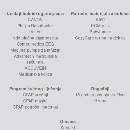
Uređaji bolničkog programa
Potrošni materijal za bolnice
CANON
KIWI
Philips Respironics
ROM plus
Holteri
BabyLance
Ndd plućna dijagnostika
CozyCare termalna dekica
Compumedics EEG
Medima pumpe za infuziju
Advantech medicinska
računala
ACCUVEIN
Medicinska kolica
Program kućnog liječenja
Događaji
CPAP uređaji
15 godina postojanja Eksa
Grupe
CPAP maske
CPAP potrošni materijal
O nama
Kontakt