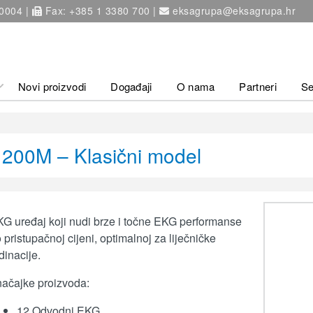
 0004 |
Fax: +385 1 3380 700 |
eksagrupa@eksagrupa.hr
Novi proizvodi
Događaji
O nama
Partneri
Se
1200M – Klasični model
G uređaj koji nudi brze i točne EKG performanse
 pristupačnoj cijeni, optimalnoj za liječničke
dinacije.
ačajke proizvoda:
12 Odvodni EKG