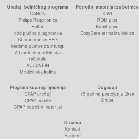
Uređaji bolničkog programa
Potrošni materijal za bolnice
CANON
KIWI
Philips Respironics
ROM plus
Holteri
BabyLance
Ndd plućna dijagnostika
CozyCare termalna dekica
Compumedics EEG
Medima pumpe za infuziju
Advantech medicinska
računala
ACCUVEIN
Medicinska kolica
Program kućnog liječenja
Događaji
CPAP uređaji
15 godina postojanja Eksa
Grupe
CPAP maske
CPAP potrošni materijal
O nama
Kontakt
Partneri