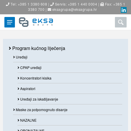
Tel: +385 1 3380 608 |
Servis: +385 1 440 0004 |
Fax: +385 1
3380 700 |
eksagrupa@eksagrupa.hr
Program kućnog liječenja
Uređaji
CPAP uređaji
Koncentratori kisika
Aspiratori
Uređaji za iskašljavanje
Maske za potpomognuto disanje
NAZALNE
ORONAZALNE