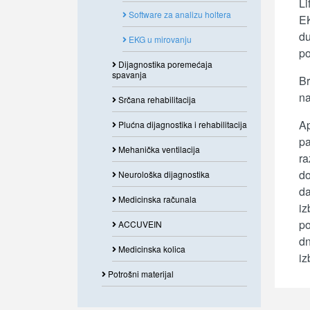
Li
Software za analizu holtera
EK
du
EKG u mirovanju
po
Dijagnostika poremećaja
spavanja
Br
na
Srčana rehabilitacija
Ap
Plućna dijagnostika i rehabilitacija
pa
Mehanička ventilacija
ra
do
Neurološka dijagnostika
da
Medicinska računala
iz
po
ACCUVEIN
dn
Medicinska kolica
iz
Potrošni materijal