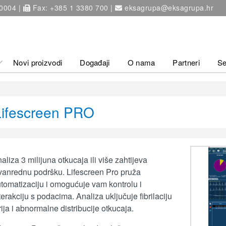
 0004 |
Fax: +385 1 3380 700 |
eksagrupa@eksagrupa.hr
Novi proizvodi
Događaji
O nama
Partneri
Se
Lifescreen PRO
aliza 3 milijuna otkucaja ili više zahtijeva
vanrednu podršku. Lifescreen Pro pruža
tomatizaciju i omogućuje vam kontrolu i
terakciju s podacima. Analiza uključuje fibrilaciju
rija i abnormalne distribucije otkucaja.