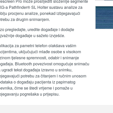
fescreen Pro može proslijediti složenije segmente
G-a Pathfinder® SL Holter sustavu analize za
blju procjenu analize, ponekad izbjegavajući
trebu za drugim snimanjem.
zo pregledajte, uredite događaje i dodajte
jvažnije događaje u sažeto izvješće.
likacija za pametni telefon olakšava vašim
cijentima, uključujući mlađe osobe s visokom
zinom tjelesne spremnosti, odabir i snimanje
gađaja. Bluetooth povezivost omogućuje snimaču
 ugradi tekst događaja izravno u snimku,
bjegavajući potrebu za čitanjem i ručnim unosom
dataka o događaju pacijenta iz papirnatog
evnika, čime se štedi vrijeme i pomaže u
bjegavanju pogrešaka u prijepisu.