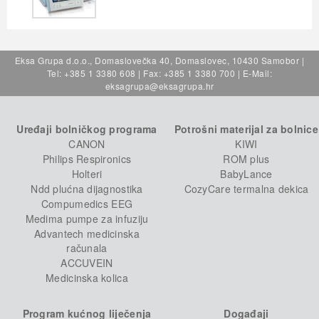
Eksa Grupa d.o.o., Domaslovečka 40, Domaslovec, 10430 Samobor |
Tel: +385 1 3380 608 | Fax: +385 1 3380 700 | E-Mail:
eksagrupa@eksagrupa.hr
Uređaji bolničkog programa
Potrošni materijal za bolnice
CANON
KIWI
Philips Respironics
ROM plus
Holteri
BabyLance
Ndd plućna dijagnostika
CozyCare termalna dekica
Compumedics EEG
Medima pumpe za infuziju
Advantech medicinska
računala
ACCUVEIN
Medicinska kolica
Program kućnog liječenja
Događaji