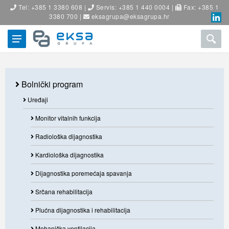
Tel: +385 1 3380 608 |
Servis: +385 1 440 0004 |
Fax: +385 1
3380 700 |
eksagrupa@eksagrupa.hr
Bolnički program
Uređaji
Monitor vitalnih funkcija
Radiološka dijagnostika
Kardiološka dijagnostika
Dijagnostika poremećaja spavanja
Srčana rehabilitacija
Plućna dijagnostika i rehabilitacija
Mehanička ventilacija