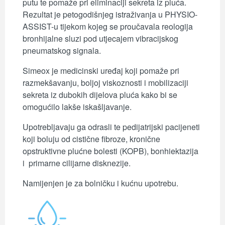
putu te pomaže pri eliminaciji sekreta iz pluća.
Rezultat je petogodišnjeg istraživanja u PHYSIO-
ASSIST-u tijekom kojeg se proučavala reologija
bronhijalne sluzi pod utjecajem vibracijskog
pneumatskog signala.
Simeox je medicinski uređaj koji pomaže pri
razmekšavanju, boljoj viskoznosti i mobilizaciji
sekreta iz dubokih dijelova pluća kako bi se
omogućilo lakše iskašljavanje.
Upotrebljavaju ga odrasli te pedijatrijski pacijeneti
koji boluju od cistične fibroze, kronične
opstruktivne plućne bolesti (KOPB), bonhiektazija
i
primarne cilijarne disknezije.
Namijenjen je za bolničku i kućnu upotrebu.