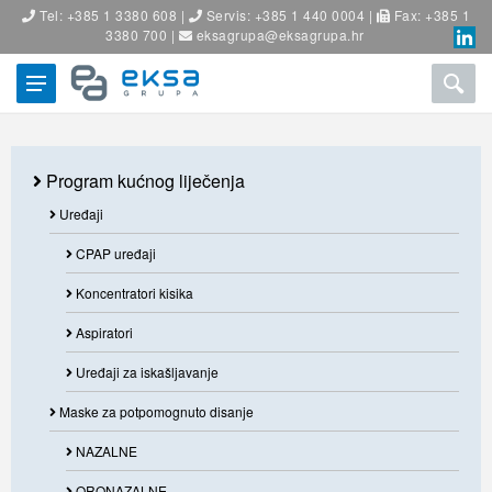
Tel: +385 1 3380 608 |
Servis: +385 1 440 0004 |
Fax: +385 1
3380 700 |
eksagrupa@eksagrupa.hr
Program kućnog liječenja
Uređaji
CPAP uređaji
Koncentratori kisika
Aspiratori
Uređaji za iskašljavanje
Maske za potpomognuto disanje
NAZALNE
ORONAZALNE