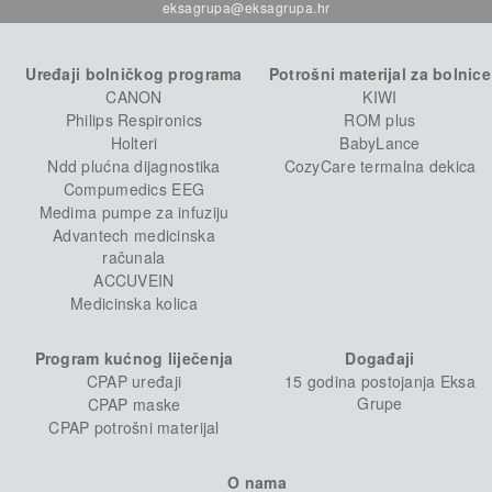
eksagrupa@eksagrupa.hr
Uređaji bolničkog programa
Potrošni materijal za bolnice
CANON
KIWI
Philips Respironics
ROM plus
Holteri
BabyLance
Ndd plućna dijagnostika
CozyCare termalna dekica
Compumedics EEG
Medima pumpe za infuziju
Advantech medicinska
računala
ACCUVEIN
Medicinska kolica
Program kućnog liječenja
Događaji
CPAP uređaji
15 godina postojanja Eksa
Grupe
CPAP maske
CPAP potrošni materijal
O nama