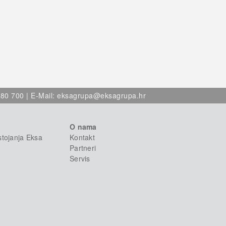
80 700 | E-Mail:
eksagrupa@eksagrupa.hr
O nama
stojanja Eksa
Kontakt
Partneri
Servis