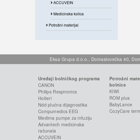
ACCUVEIN
Medicinska kolica
Potrošni materijal
Eksa Grupa d.o.o., Domaslovečka 40, Dom
Uređaji bolničkog programa
Potrošni mater
bolnice
CANON
KIWI
Philips Respironics
ROM plus
Holteri
BabyLance
Ndd plućna dijagnostika
CozyCare term
Compumedics EEG
Medima pumpe za infuziju
Advantech medicinska
računala
ACCUVEIN