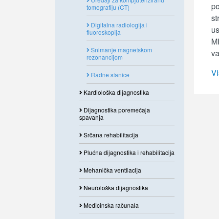
po
tomografiju (CT)
st
Digitalna radiologija i
us
fluoroskopija
MR
Snimanje magnetskom
va
rezonancijom
Vi
Radne stanice
Kardiološka dijagnostika
Dijagnostika poremećaja
spavanja
Srčana rehabilitacija
Plućna dijagnostika i rehabilitacija
Mehanička ventilacija
Neurološka dijagnostika
Medicinska računala