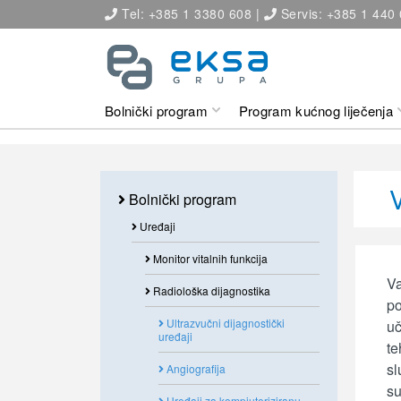
Tel: +385 1 3380 608 |
Servis: +385 1 440
Bolnički program
Program kućnog liječenja
Bolnički program
Uređaji
Monitor vitalnih funkcija
Va
Radiološka dijagnostika
po
Ultrazvučni dijagnostički
uč
uređaji
te
sl
Angiografija
su
Uređaji za kompjuteriziranu