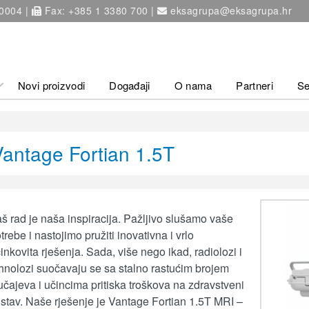
 0004 |
Fax: +385 1 3380 700 |
eksagrupa@eksagrupa.hr
Novi proizvodi
Događaji
O nama
Partneri
Se
Vantage Fortian 1.5T
š rad je naša inspiracija. Pažljivo slušamo vaše
trebe i nastojimo pružiti inovativna i vrlo
inkovita rješenja. Sada, više nego ikad, radiolozi i
hnolozi suočavaju se sa stalno rastućim brojem
učajeva i učincima pritiska troškova na zdravstveni
stav. Naše rješenje je Vantage Fortian 1.5T MRI –