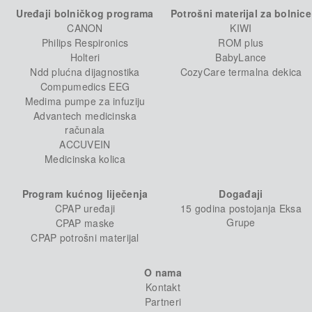
Uređaji bolničkog programa
Potrošni materijal za bolnice
CANON
KIWI
Philips Respironics
ROM plus
Holteri
BabyLance
Ndd plućna dijagnostika
CozyCare termalna dekica
Compumedics EEG
Medima pumpe za infuziju
Advantech medicinska
računala
ACCUVEIN
Medicinska kolica
Program kućnog liječenja
Događaji
CPAP uređaji
15 godina postojanja Eksa
Grupe
CPAP maske
CPAP potrošni materijal
O nama
Kontakt
Partneri