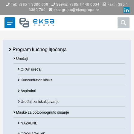
Tel: +385 1 3380 608 |
Servis: +385 1 440 0004 |
Fax: +385 1
3380 700 |
eksagrupa@eksagrupa.hr
Program kućnog liječenja
Uređaji
CPAP uređaji
Koncentratori kisika
Aspiratori
Uređaji za iskašljavanje
Maske za potpomognuto disanje
NAZALNE
ORONAZALNE