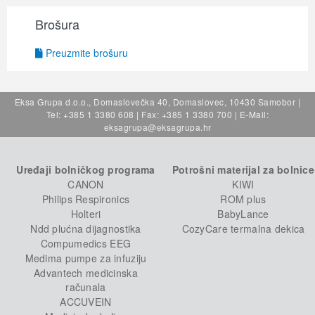
Brošura
Preuzmite brošuru
Eksa Grupa d.o.o., Domaslovečka 40, Domaslovec, 10430 Samobor |
Tel: +385 1 3380 608 | Fax: +385 1 3380 700 | E-Mail:
eksagrupa@eksagrupa.hr
Uređaji bolničkog programa
Potrošni materijal za bolnice
CANON
KIWI
Philips Respironics
ROM plus
Holteri
BabyLance
Ndd plućna dijagnostika
CozyCare termalna dekica
Compumedics EEG
Medima pumpe za infuziju
Advantech medicinska
računala
ACCUVEIN