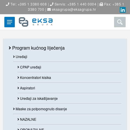
Tel: +385 1 3380 608 |
Servis: +385 1 440 0004 |
Fax: +385 1
3380 700 |
eksagrupa@eksagrupa.hr
Program kućnog liječenja
Uređaji
CPAP uređaji
Koncentratori kisika
Aspiratori
Uređaji za iskašljavanje
Maske za potpomognuto disanje
NAZALNE
ORONAZALNE