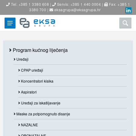
Tel: +385 1 3380 608 |
Servis: +385 1 440 0004 |
Fax: +385 1
3380 700 |
eksagrupa@eksagrupa.hr
Program kućnog liječenja
Uređaji
CPAP uređaji
Koncentratori kisika
Aspiratori
Uređaji za iskašljavanje
Maske za potpomognuto disanje
NAZALNE
ORONAZALNE