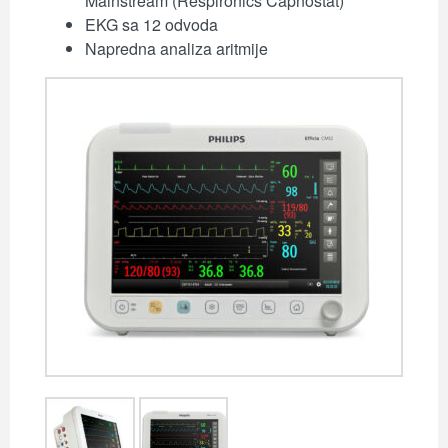
Mainstream (Respironics Capnostat)
EKG sa 12 odvoda
Napredna analiza aritmije