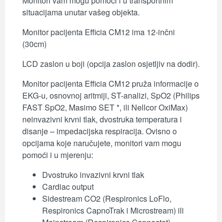
Monitori vam mogu pomoći i u transportnim
situacijama unutar vašeg objekta.
Monitor pacijenta Efficia CM12 ima 12-inčni
(30cm)
LCD zaslon u boji (opcija zaslon osjetljiv na dodir).
Monitor pacijenta Efficia CM12 pruža informacije o
EKG-u, osnovnoj aritmiji, ST-analizi, SpO2 (Philips
FAST SpO2, Masimo SET *, ili Nellcor OxiMax)
neinvazivni krvni tlak, dvostruka temperatura i
disanje – impedacijska respiracija. Ovisno o
opcijama koje naručujete, monitori vam mogu
pomoći i u mjerenju:
Dvostruko invazivni krvni tlak
Cardiac output
Sidestream CO2 (Respironics LoFlo,
Respironics CapnoTrak i Microstream) ili