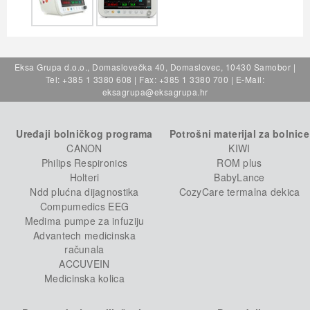
Eksa Grupa d.o.o., Domaslovečka 40, Domaslovec, 10430 Samobor |
Tel: +385 1 3380 608 | Fax: +385 1 3380 700 | E-Mail:
eksagrupa@eksagrupa.hr
Uređaji bolničkog programa
Potrošni materijal za bolnice
CANON
KIWI
Philips Respironics
ROM plus
Holteri
BabyLance
Ndd plućna dijagnostika
CozyCare termalna dekica
Compumedics EEG
Medima pumpe za infuziju
Advantech medicinska
računala
ACCUVEIN
Medicinska kolica