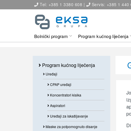
Tel: +385 1 3380 608 |
Servis: +385 1 440
Bolnički program
Program kućnog liječenja
Program kućnog liječenja
Uređaji
CPAP uređaji
Jo
Koncentratori kisika
iz
Aspiratori
ap
po
Uređaji za iskašljavanje
Di
Maske za potpomognuto disanje