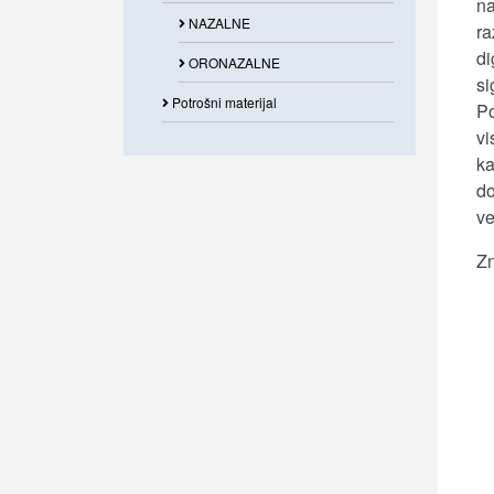
na
NAZALNE
ra
di
ORONAZALNE
si
Potrošni materijal
Po
vi
ka
d
ve
Zn