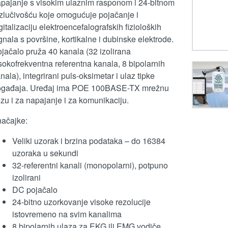
pajanje s visokim ulaznim rasponom i 24-bitnom
zlučivošću koje omogućuje pojačanje i
gitalizaciju elektroencefalografskih fizioloških
gnala s površine, kortikalne i dubinske elektrode.
jačalo pruža 40 kanala (32 izolirana
sokofrekventna referentna kanala, 8 bipolarnih
nala), integrirani puls-oksimetar i ulaz tipke
ogađaja. Uređaj ima POE 100BASE-TX mrežnu
zu i za napajanje i za komunikaciju.
ačajke:
Veliki uzorak i brzina podataka – do 16384
uzoraka u sekundi
32-referentni kanali (monopolarni), potpuno
izolirani
DC pojačalo
24-bitno uzorkovanje visoke rezolucije
istovremeno na svim kanalima
8 bipolarnih ulaza za EKG ili EMG vodiče