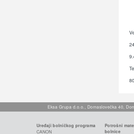
Ve
2
9.
Te
80
Eksa Grupa d.o.o., Domaslovečka 40, Dom
Uređaji bolničkog programa
Potrošni mater
bolnice
CANON