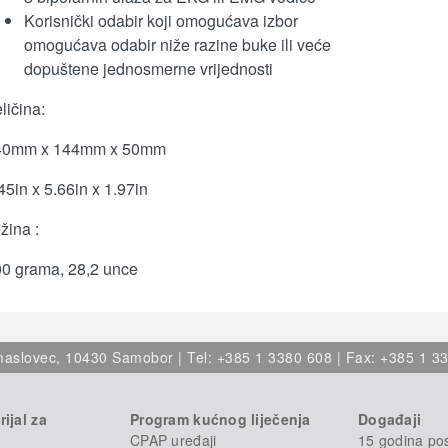
Korisnički odabir koji omogućava izbor
omogućava odabir niže razine buke ili veće
dopuštene jednosmerne vrijednosti
ličina:
40mm x 144mm x 50mm
45in x 5.66in x 1.97in
žina :
0 grama, 28,2 unce
aslovec, 10430 Samobor | Tel: +385 1 3380 608 | Fax: +385 1 33
ijal za
Program kućnog liječenja
Događaji
CPAP uređaji
15 godina po