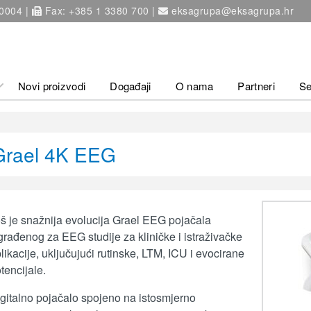
 0004 |
Fax: +385 1 3380 700 |
eksagrupa@eksagrupa.hr
Novi proizvodi
Događaji
O nama
Partneri
Se
Grael 4K EEG
š je snažnija evolucija Grael EEG pojačala
građenog za EEG studije za kliničke i istraživačke
likacije, uključujući rutinske, LTM, ICU i evocirane
tencijale.
gitalno pojačalo spojeno na istosmjerno