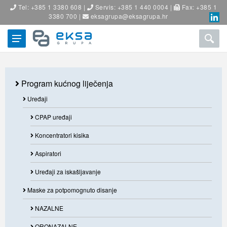
Tel: +385 1 3380 608 |
Servis: +385 1 440 0004 |
Fax: +385 1
3380 700 |
eksagrupa@eksagrupa.hr
Program kućnog liječenja
Uređaji
CPAP uređaji
Koncentratori kisika
Aspiratori
Uređaji za iskašljavanje
Maske za potpomognuto disanje
NAZALNE
ORONAZALNE