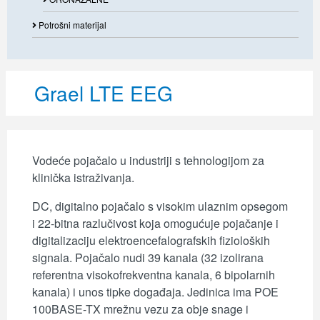
Potrošni materijal
Grael LTE EEG
Vodeće pojačalo u industriji s tehnologijom za
klinička istraživanja.
DC, digitalno pojačalo s visokim ulaznim opsegom
i 22-bitna razlučivost koja omogućuje pojačanje i
digitalizaciju elektroencefalografskih fizioloških
signala. Pojačalo nudi 39 kanala (32 izolirana
referentna visokofrekventna kanala, 6 bipolarnih
kanala) i unos tipke događaja. Jedinica ima POE
100BASE-TX mrežnu vezu za obje snage i