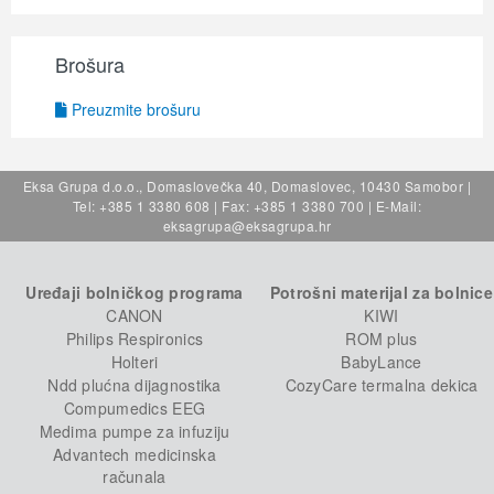
Brošura
Preuzmite brošuru
Eksa Grupa d.o.o., Domaslovečka 40, Domaslovec, 10430 Samobor |
Tel: +385 1 3380 608 | Fax: +385 1 3380 700 | E-Mail:
eksagrupa@eksagrupa.hr
Uređaji bolničkog programa
Potrošni materijal za bolnice
CANON
KIWI
Philips Respironics
ROM plus
Holteri
BabyLance
Ndd plućna dijagnostika
CozyCare termalna dekica
Compumedics EEG
Medima pumpe za infuziju
Advantech medicinska
računala