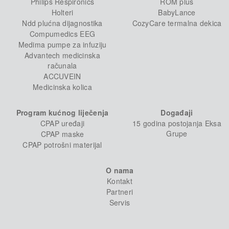
Philips Respironics
ROM plus
Holteri
BabyLance
Ndd plućna dijagnostika
CozyCare termalna dekica
Compumedics EEG
Medima pumpe za infuziju
Advantech medicinska
računala
ACCUVEIN
Medicinska kolica
Program kućnog liječenja
Događaji
CPAP uređaji
15 godina postojanja Eksa
Grupe
CPAP maske
CPAP potrošni materijal
O nama
Kontakt
Partneri
Servis