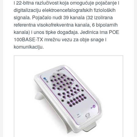
i 22-bitna razlučivost koja omogućuje pojačanje i
digitalizaciju elektroencefalografskih fizioloških
signala. Pojačalo nudi 39 kanala (32 izolirana
referentna visokofrekventna kanala, 6 bipolarnih
kanala) i unos tipke događaja. Jedinica ima POE
100BASE-TX mrežnu vezu za obje snage i
komunikaciju.