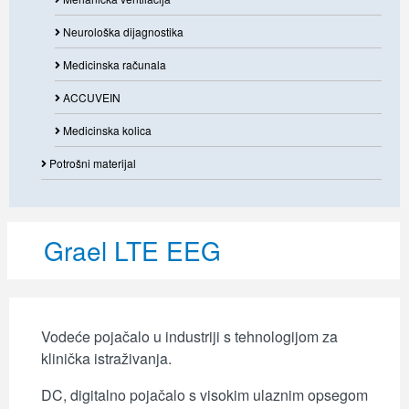
Neurološka dijagnostika
Medicinska računala
ACCUVEIN
Medicinska kolica
Potrošni materijal
Grael LTE EEG
Vodeće pojačalo u industriji s tehnologijom za
klinička istraživanja.
DC, digitalno pojačalo s visokim ulaznim opsegom