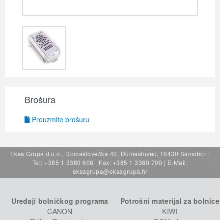
Brošura
Preuzmite brošuru
Eksa Grupa d.o.o., Domaslovečka 40, Domaslovec, 10430 Samobor |
Tel: +385 1 3380 608 | Fax: +385 1 3380 700 | E-Mail:
eksagrupa@eksagrupa.hr
Uređaji bolničkog programa
Potrošni materijal za bolnice
CANON
KIWI