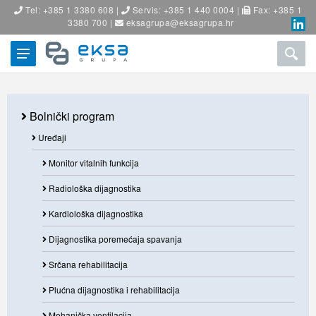
Tel: +385 1 3380 608 |
Servis: +385 1 440 0004 |
Fax: +385 1
3380 700 |
eksagrupa@eksagrupa.hr
Bolnički program
Uređaji
Monitor vitalnih funkcija
Radiološka dijagnostika
Kardiološka dijagnostika
Dijagnostika poremećaja spavanja
Srčana rehabilitacija
Plućna dijagnostika i rehabilitacija
Mehanička ventilacija