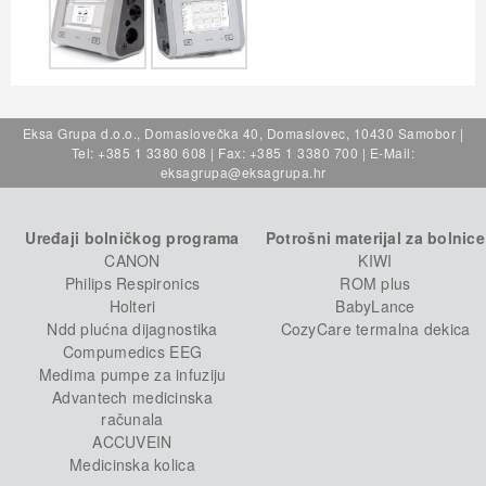
Eksa Grupa d.o.o., Domaslovečka 40, Domaslovec, 10430 Samobor |
Tel: +385 1 3380 608 | Fax: +385 1 3380 700 | E-Mail:
eksagrupa@eksagrupa.hr
Uređaji bolničkog programa
Potrošni materijal za bolnice
CANON
KIWI
Philips Respironics
ROM plus
Holteri
BabyLance
Ndd plućna dijagnostika
CozyCare termalna dekica
Compumedics EEG
Medima pumpe za infuziju
Advantech medicinska
računala
ACCUVEIN
Medicinska kolica