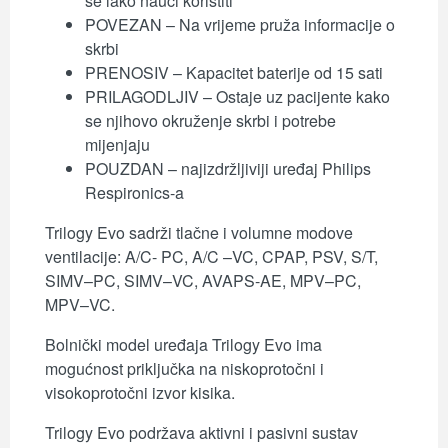
se lako nauči koristiti
POVEZAN – Na vrijeme pruža informacije o
skrbi
PRENOSIV – Kapacitet baterije od 15 sati
PRILAGODLJIV – Ostaje uz pacijente kako
se njihovo okruženje skrbi i potrebe
mijenjaju
POUZDAN – najizdržljiviji uređaj Philips
Respironics-a
Trilogy Evo sadrži tlačne i volumne modove
ventilacije: A/C- PC, A/C –VC, CPAP, PSV, S/T,
SIMV–PC, SIMV–VC, AVAPS-AE, MPV–PC,
MPV–VC.
Bolnički model uređaja Trilogy Evo ima
mogućnost priključka na niskoprotočni i
visokoprotočni izvor kisika.
Trilogy Evo podržava aktivni i pasivni sustav