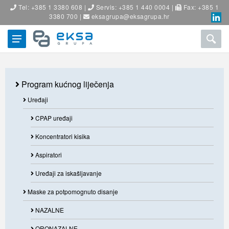
Tel: +385 1 3380 608 |
Servis: +385 1 440 0004 |
Fax: +385 1
3380 700 |
eksagrupa@eksagrupa.hr
Program kućnog liječenja
Uređaji
CPAP uređaji
Koncentratori kisika
Aspiratori
Uređaji za iskašljavanje
Maske za potpomognuto disanje
NAZALNE
ORONAZALNE